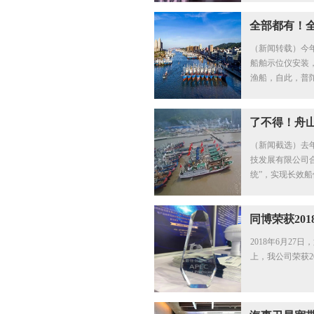
全部都有！全
（新闻转载）今年
全“护航”~
船舶示位仪安装
渔船，自此，普
式船舶示位仪的
了不得！舟
（新闻截选）去
技发展有限公司
统”，实现长效
备档等管理功能
中的企业。
同博荣获20
2018年6月27
奖
上，我公司荣获2