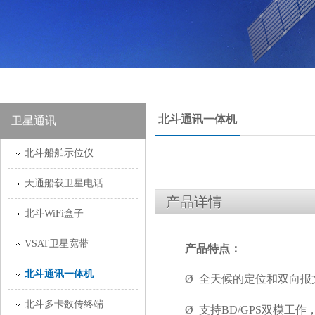
北斗通讯一体机
卫星通讯
北斗船舶示位仪
天通船载卫星电话
产品详情
北斗WiFi盒子
VSAT卫星宽带
产品特点：
北斗通讯一体机
Ø
全天候的定位和双向报
北斗多卡数传终端
Ø
支持
BD/GPS
双模工作